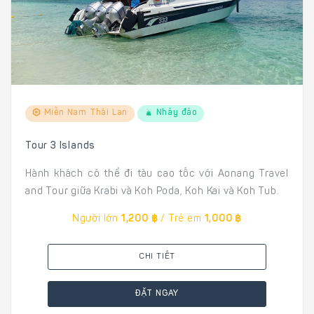
Miền Nam Thái Lan
Nhảy đảo
Tour 3 Islands
Hành khách có thể đi tàu cao tốc với Aonang Travel
and Tour giữa Krabi và Koh Poda, Koh Kai và Koh Tub.
Người lớn
1,200 ฿
/ Trẻ em
1,000 ฿
CHI TIẾT
ĐẶT NGAY