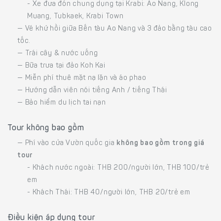
- Xe đưa đón chung dụng tại Krabi: Ao Nang, Klong
Muang, Tubkaek, Krabi Town
— Vé khứ hồi giữa Bến tàu Ao Nang và 3 đảo bằng tàu cao
tốc.
— Trái cây & nước uống
— Bữa trưa tại đảo Koh Kai
— Miễn phí thuê mặt nạ lặn và áo phao
— Hướng dẫn viên nói tiếng Anh / tiếng Thái
— Bảo hiểm du lịch tai nạn
Tour không bao gồm
— Phí vào cửa Vườn quốc gia
không bao gồm trong giá
tour
- Khách nước ngoài: THB 200/người lớn, THB 100/trẻ
em
- Khách Thái: THB 40/người lớn, THB 20/trẻ em
Điều kiện áp dụng tour