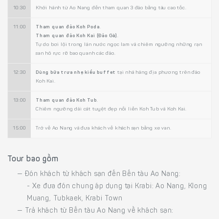
10:30
Khởi hành từ Ao Nang đến tham quan 3 đảo bằng tàu cao tốc.
11:00
Tham quan đảo Koh Poda
.
Tham quan đảo Koh Kai (Đảo Gà)
.
Tự do bơi lội trong làn nước ngọc lam và chiêm ngưỡng những rạn
san hô rực rỡ bao quanh các đảo.
12:30
Dùng bữa trưa nhẹ kiểu buffet
tại nhà hàng địa phương trên đảo
Koh Kai.
13:00
Tham quan đảo Koh Tub
.
Chiêm ngưỡng dải cát tuyệt đẹp nối liền Koh Tub và Koh Kai.
15:00
Trở về Ao Nang và đưa khách về khách sạn bằng xe van.
Tour bao gồm
— Đón khách từ khách sạn đến Bến tàu Ao Nang:
- Xe đưa đón chung áp dụng tại Krabi: Ao Nang, Klong
Muang, Tubkaek, Krabi Town
— Trả khách từ Bến tàu Ao Nang về khách sạn: