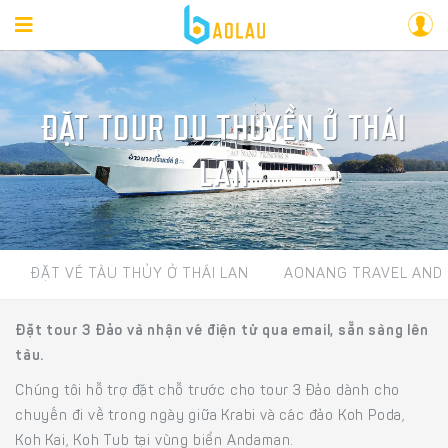
ĐẶT TOUR DU THUYỀN Ở THÁI
LAN
ĐẶT VÉ TÀU THỦY Ở THÁI LAN
AONANG TRAVEL AND
Đặt tour 3 Đảo và nhận vé điện tử qua email, sẵn sàng lên
tàu.
Chúng tôi hỗ trợ đặt chỗ trước cho tour 3 Đảo dành cho
chuyến đi về trong ngày giữa Krabi và các đảo Koh Poda,
Koh Kai, Koh Tub tại vùng biển Andaman.