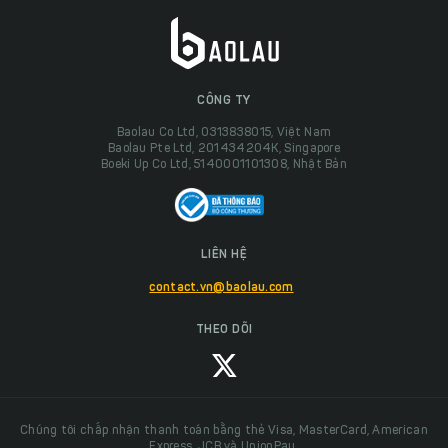
CÔNG TY
Baolau Co Ltd, 0313838015, Việt Nam
Baolau Pte Ltd, 201434204K, Singapore
Boeki Up Co Ltd, 5140001101308, Nhật Bản
LIÊN HỆ
contact.vn@baolau.com
THEO DÕI
Chúng tôi chấp nhận thanh toán bằng thẻ Visa, MasterCard, American
Express, JCB và UnionPay.