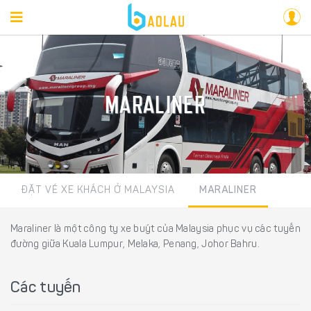
MARALINER
ĐẶT VÉ XE KHÁCH Ở MALAYSIA
MARALINER
Maraliner là một công ty xe buýt của Malaysia phục vụ các tuyến
đường giữa Kuala Lumpur, Melaka, Penang, Johor Bahru.
Các tuyến