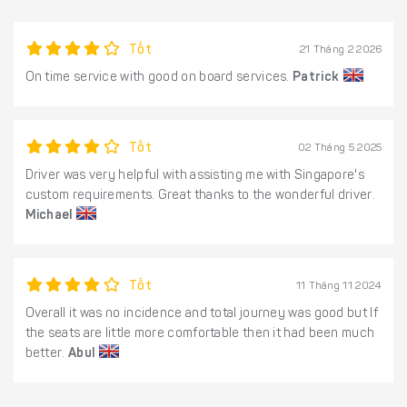
Tốt
21 Tháng 2 2026
On time service with good on board services.
Patrick
Tốt
02 Tháng 5 2025
Driver was very helpful with assisting me with Singapore's
custom requirements. Great thanks to the wonderful driver.
Michael
Tốt
11 Tháng 11 2024
Overall it was no incidence and total journey was good but If
the seats are little more comfortable then it had been much
better.
Abul