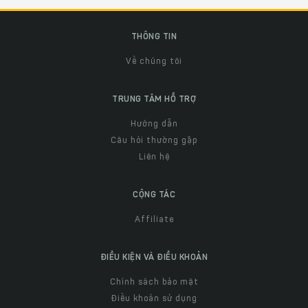
THÔNG TIN
Về chúng tôi
TRUNG TÂM HỖ TRỢ
Hướng dẫn
Câu hỏi thường gặp
Liên hệ
CỘNG TÁC
Affiliate
ĐIỀU KIỆN VÀ ĐIỀU KHOẢN
Chính sách bảo mật
Điều khoản sử dụng