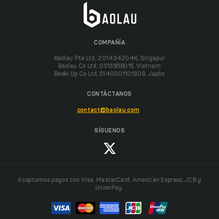
COMPAÑÍA
Baolau Pte Ltd, 201434204K, Singapur
Baolau Co Ltd, 0313838015, Vietnam
Boeki Up Co Ltd, 5140001101308, Japón
CONTÁCTANOS
contact@baolau.com
SÍGUENOS
Aceptamos pagos con Visa, MasterCard, American Express, JCB y
UnionPay.