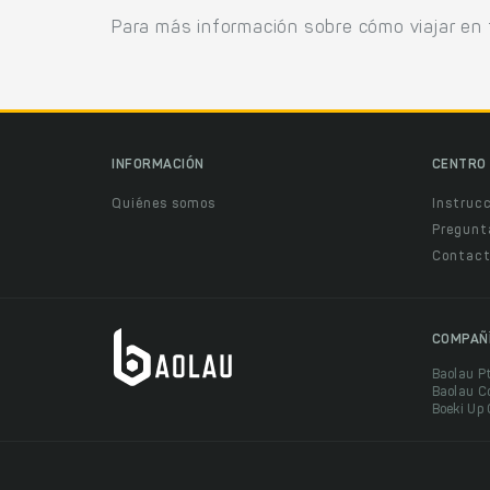
Para más información sobre cómo viajar en 
INFORMACIÓN
CENTRO 
Quiénes somos
Instruc
Pregunt
Contact
COMPAÑ
Baolau P
Baolau C
Boeki Up