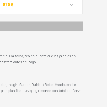
875 ฿
ecio. Por favor, ten en cuenta que los precios no
mostrará antes del pago.
ides, Insight Guides, DuMont Reise-Handbuch, Le
ara planificar tu viaje y reservar con total confianza.