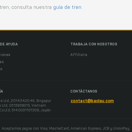
tren, consulta nuestra
guía de tren
.
DE AYUDA
TRABAJA CON NOSOTROS
ciones
Affiliate
as
o
ÍA
CONTÁCTANOS
te Ltd, 201434204K, Singapur
contact@baolau.com
o Ltd, 0313838015, Vietnam
 Co Ltd, 5140001101308, Japón
Aceptamos pagos con Visa, MasterCard, American Express, JCB y UnionPay.