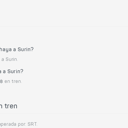
haya a Surin?
a Surin.
 a Surin?
฿ en tren.
n tren
operada por: SRT.