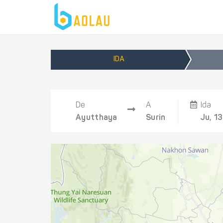
IDA
De
A
Ida
Ayutthaya
Surin
Ju, 1