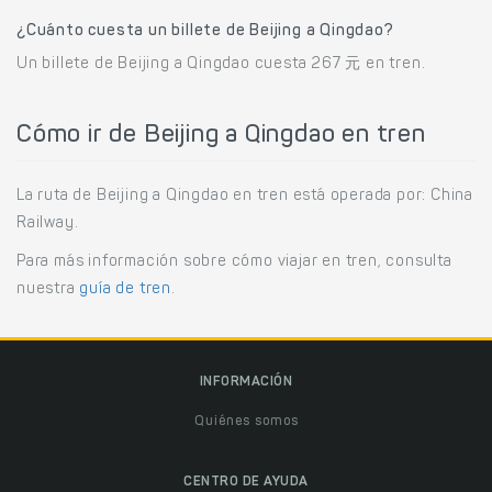
¿Cuánto cuesta un billete de Beijing a Qingdao?
Un billete de Beijing a Qingdao cuesta 267 元 en tren.
Cómo ir de Beijing a Qingdao en tren
La ruta de Beijing a Qingdao en tren está operada por: China
Railway.
Para más información sobre cómo viajar en tren, consulta
nuestra
guía de tren
.
INFORMACIÓN
Quiénes somos
CENTRO DE AYUDA