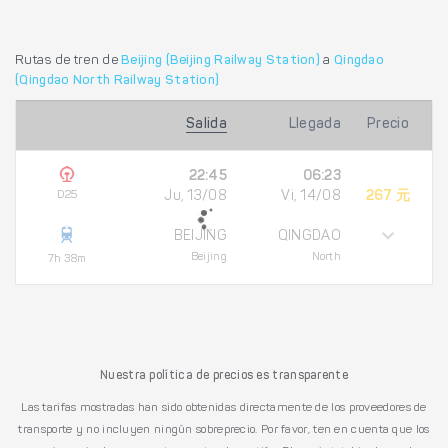
Rutas de tren de
Beijing (Beijing Railway Station)
a
Qingdao
(Qingdao North Railway Station)
Salida
Llegada
Precio
22:45
06:23
D25
Ju, 13/08
Vi, 14/08
267 元
BEIJING
QINGDAO
Beijing
North
7h 38m
Nuestra política de precios es transparente
Las tarifas mostradas han sido obtenidas directamente de los proveedores de
transporte y no incluyen ningún sobreprecio. Por favor, ten en cuenta que los