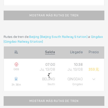
MOSTRAR MÁS RUTAS DE TREN
Rutas de tren de
Beijing (Beijing South Railway Station)
a
Qingdao
(Qingdao Railway Station)
Salida
Llegada
Precio
07:00
10:38
G69
Ju, 13/08
Ju, 13/08
359 元
BEIJING
QINGDAO
South
Qingdao
3h 38m
MOSTRAR MÁS RUTAS DE TREN