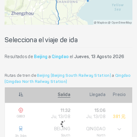
@ Mapbox @ OpenStreetMap
Selecciona el viaje de ida
Resultados de
Beijing
a
Qingdao
el
Jueves, 13 Agosto 2026
Rutas de tren de
Beijing (Beijing South Railway Station)
a
Qingdao
(Qingdao North Railway Station)
Salida
Llegada
Precio
11:32
15:06
G883
Ju, 13/08
Ju, 13/08
381 元
BEIJING
QINGDAO
South
North
3h 34m