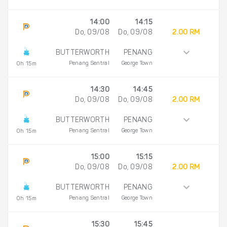
14:00
14:15
Do, 09/08
Do, 09/08
2.00 RM
BUTTERWORTH
PENANG
Penang Sentral
George Town
0h 15m
14:30
14:45
Do, 09/08
Do, 09/08
2.00 RM
BUTTERWORTH
PENANG
Penang Sentral
George Town
0h 15m
15:00
15:15
Do, 09/08
Do, 09/08
2.00 RM
BUTTERWORTH
PENANG
Penang Sentral
George Town
0h 15m
15:30
15:45