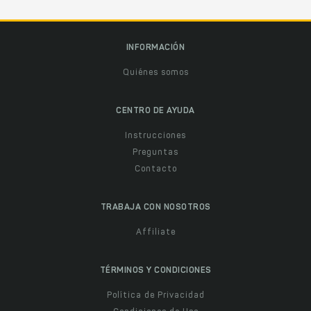
INFORMACIÓN
Quiénes somos
CENTRO DE AYUDA
Instrucciones
Preguntas
Contacto
TRABAJA CON NOSOTROS
Affiliate
TÉRMINOS Y CONDICIONES
Política de Privacidad