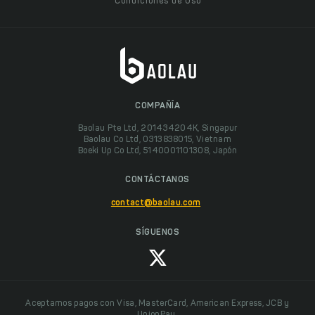
Condiciones de Uso
COMPAÑÍA
Baolau Pte Ltd, 201434204K, Singapur
Baolau Co Ltd, 0313838015, Vietnam
Boeki Up Co Ltd, 5140001101308, Japón
CONTÁCTANOS
contact@baolau.com
SÍGUENOS
Aceptamos pagos con Visa, MasterCard, American Express, JCB y
UnionPay.