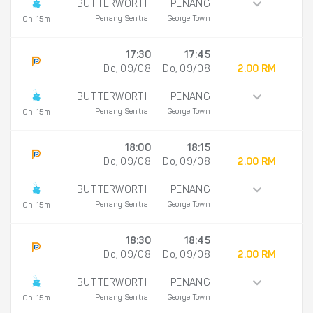
BUTTERWORTH
PENANG
Penang Sentral
George Town
0h 15m
17:30
17:45
Do, 09/08
Do, 09/08
2.00 RM
BUTTERWORTH
PENANG
Penang Sentral
George Town
0h 15m
18:00
18:15
Do, 09/08
Do, 09/08
2.00 RM
BUTTERWORTH
PENANG
Penang Sentral
George Town
0h 15m
18:30
18:45
Do, 09/08
Do, 09/08
2.00 RM
BUTTERWORTH
PENANG
Penang Sentral
George Town
0h 15m