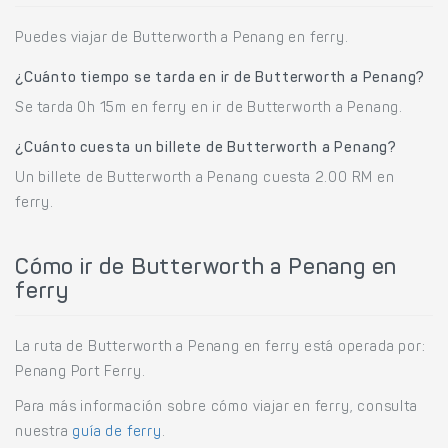
Puedes viajar de Butterworth a Penang en ferry.
¿Cuánto tiempo se tarda en ir de Butterworth a Penang?
Se tarda 0h 15m en ferry en ir de Butterworth a Penang.
¿Cuánto cuesta un billete de Butterworth a Penang?
Un billete de Butterworth a Penang cuesta 2.00 RM en
ferry.
Cómo ir de Butterworth a Penang en
ferry
La ruta de Butterworth a Penang en ferry está operada por:
Penang Port Ferry.
Para más información sobre cómo viajar en ferry, consulta
nuestra
guía de ferry
.