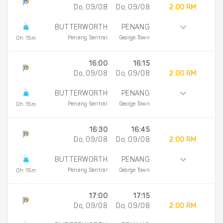
Do, 09/08
Do, 09/08
2.00 RM
BUTTERWORTH
PENANG
Penang Sentral
George Town
0h 15m
16:00
16:15
Do, 09/08
Do, 09/08
2.00 RM
BUTTERWORTH
PENANG
Penang Sentral
George Town
0h 15m
16:30
16:45
Do, 09/08
Do, 09/08
2.00 RM
BUTTERWORTH
PENANG
Penang Sentral
George Town
0h 15m
17:00
17:15
Do, 09/08
Do, 09/08
2.00 RM