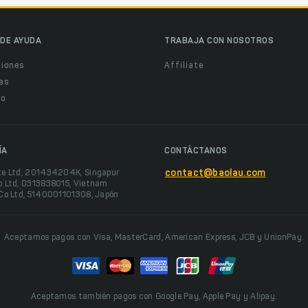
DE AYUDA
TRABAJA CON NOSOTROS
ciones
Affiliate
as
o
ÍA
CONTÁCTANOS
te Ltd, 201434204K, Singapur
contact@baolau.com
o Ltd, 0313838015, Vietnam
 Co Ltd, 5140001101308, Japón
Aceptamos pagos con Visa, MasterCard, American Express, JCB y UnionPay.
Aceptamos también pagos con Google Pay, Apple Pay y Alipay.