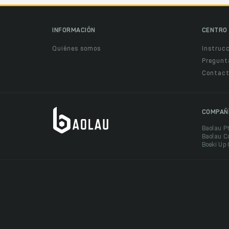
INFORMACIÓN
CENTRO 
Quiénes somos
Instruc
Pregunt
Contact
COMPAÑ
Baolau P
Baolau C
Boeki Up