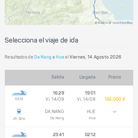
@ Mapbox @ OpenStreetMap
Selecciona el viaje de ida
Resultados de
Da Nang
a
Hue
el
Viernes, 14 Agosto 2026
Salida
Llegada
Precio
16:29
19:01
SE12
Vi, 14/08
Vi, 14/08
132,000 đ
DA NANG
HUE
Da Nang
Hue
2h 32m
23:41
02:12