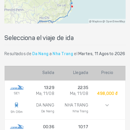
@ Mapbox @ OpenStreetMap
Selecciona el viaje de ida
Resultados de
Da Nang
a
Nha Trang
el
Martes, 11 Agosto 2026
Salida
Llegada
Precio
13:29
22:35
SE1
Ma, 11/08
Ma, 11/08
498,000 đ
DA NANG
NHA TRANG
Da Nang
Nha Trang
9h 06m
00:36
10:17