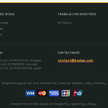
DE AYUDA
TRABAJA CON NOSOTROS
ciones
Affiliate
as
o
ÍA
CONTÁCTANOS
te Ltd, 201434204K, Singapur
contact@baolau.com
o Ltd, 0313838015, Vietnam
 Co Ltd, 5140001101308, Japón
Aceptamos pagos con Visa, MasterCard, American Express, JCB y UnionPay.
Aceptamos también pagos con Google Pay, Apple Pay y Alipay.