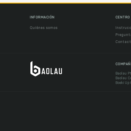
INFORMACIÓN
CENTRO 
Quiénes somos
Instruc
Pregunt
Contact
COMPAÑ
Baolau P
Baolau C
Boeki Up