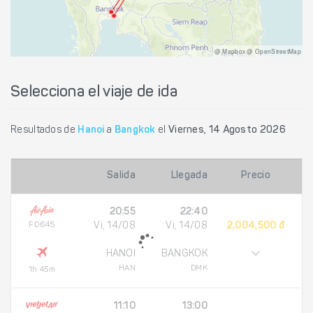
@ Mapbox @ OpenStreetMap
Selecciona el viaje de ida
Resultados de
Hanoi
a
Bangkok
el
Viernes, 14 Agosto 2026
Salida
Llegada
Precio
20:55
22:40
FD645
Vi, 14/08
Vi, 14/08
2,004,500 đ
HANOI
BANGKOK
HAN
DMK
1h 45m
11:10
13:00