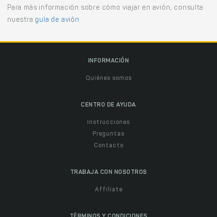
Para más información sobre cómo viajar en avión, consulta
nuestra
guía de avión
.
INFORMACIÓN
Quiénes somos
CENTRO DE AYUDA
Instrucciones
Preguntas
Contacto
TRABAJA CON NOSOTROS
Affiliate
TÉRMINOS Y CONDICIONES