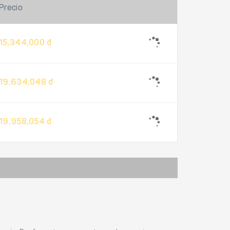
Precio
15,344,000 đ
19,634,048 đ
19,958,054 đ