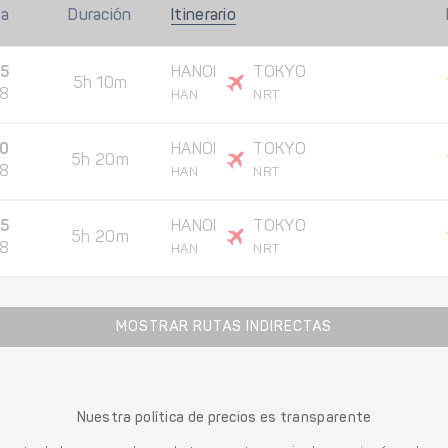
da
Duración
Itinerario
35
HANOI
TOKYO
5h 10m
08
HAN
NRT
0
HANOI
TOKYO
5h 20m
08
HAN
NRT
55
HANOI
TOKYO
5h 20m
08
HAN
NRT
MOSTRAR RUTAS INDIRECTAS
Nuestra política de precios es transparente