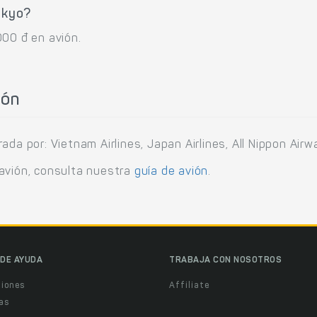
okyo?
000 đ en avión.
ión
da por: Vietnam Airlines, Japan Airlines, All Nippon Airw
 avión, consulta nuestra
guía de avión
.
DE AYUDA
TRABAJA CON NOSOTROS
ciones
Affiliate
as