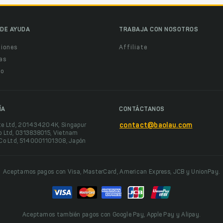
DE AYUDA
TRABAJA CON NOSOTROS
ciones
Affiliate
as
o
ÍA
CONTÁCTANOS
te Ltd, 201434204K, Singapur
contact@baolau.com
o Ltd, 0313838015, Vietnam
 Co Ltd, 5140001101308, Japón
Aceptamos pagos con Visa, MasterCard, American Express, JCB y UnionPay.
Aceptamos también pagos con Google Pay, Apple Pay y Alipay.