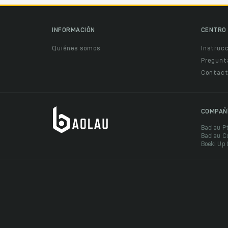
INFORMACIÓN
CENTRO 
Quiénes somos
Instruc
Pregunt
Contact
COMPAÑ
Baolau P
Baolau C
Boeki Up