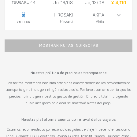
TSUGARU 44
Ju, 13/08
Ju, 13/08
¥ 4,110
HIROSAKI
AKITA
Hirosaki
Akita
2h 09m
MOSTRAR RUTAS INDIRECTAS
Nuestra política de precios es transparente
Las tarifas mostradas han sido obtenidas directamente de los proveedores de
transporte y no incluyen ningún sobreprecio. Por favor, ten en cuenta que los
precios no incluyen nuestros gastos de gestión. El precio total incluyendo
cualquier gasto adicional se mostrará antes del pago.
Nuestra plataforma cuenta con el aval de los viajeros
Estamos recomendados por reconocidas guías de viaje independientes como
Lonely Planet, DK Eyewitness, Rough Guides, Insight Guides, DuMont Reise-