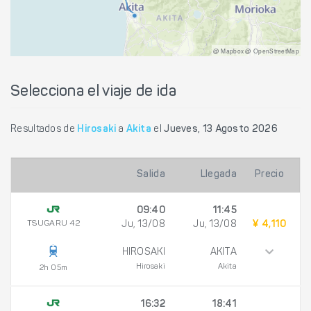
@ Mapbox @ OpenStreetMap
Selecciona el viaje de ida
Resultados de
Hirosaki
a
Akita
el
Jueves, 13 Agosto 2026
Salida
Llegada
Precio
09:40
11:45
TSUGARU 42
Ju, 13/08
Ju, 13/08
¥ 4,110
HIROSAKI
AKITA
Hirosaki
Akita
2h 05m
16:32
18:41