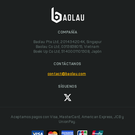
COMPAÑÍA
Baolau Pte Ltd, 201434204K, Singapur
Baolau Co Ltd, 0313838015, Vietnam
Boeki Up Co Ltd, 5140001101308, Japón
CONTÁCTANOS
contact@baolau.com
SÍGUENOS
Aceptamos pagos con Visa, MasterCard, American Express, JCB y
UnionPay.