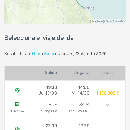
@ Mapbox @ OpenStreetMap
Selecciona el viaje de ida
Resultados de
Hue
a
Sapa
el
Jueves, 13 Agosto 2026
Salida
Llegada
Precio
19:30
14:00
Ju, 13/08
Vi, 14/08
1,150,000 đ
HUE
SAPA
Phuong Duc
Dien Bien Phu
18h 30m
23:00
17:30