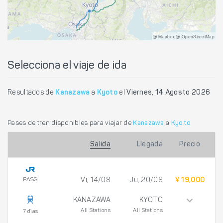
@ Mapbox @ OpenStreetMap
Selecciona el viaje de ida
Resultados de
Kanazawa
a
Kyoto
el
Viernes, 14 Agosto 2026
Pases de tren disponibles para viajar de
Kanazawa
a
Kyoto
Salida
Llegada
Precio
PASS
Vi, 14/08
Ju, 20/08
¥ 19,000
KANAZAWA
KYOTO
All Stations
All Stations
7 días