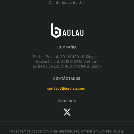
Condiciones de Uso
COMPAÑÍA
Baolau Pte Ltd, 201434204K, Singapur
Baolau Co Ltd, 0313838015, Vietnam
Boeki Up Co Ltd, 5140001101308, Japón
CONTÁCTANOS
contact@baolau.com
SÍGUENOS
Aceptamos pagos con Visa, MasterCard, American Express, JCB y