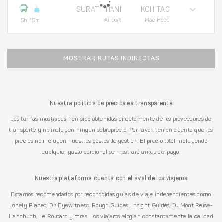
SURAT THANI
KOH TAO
Airport
Mae Haad
5h 15m
MOSTRAR RUTAS INDIRECTAS
Nuestra política de precios es transparente
Las tarifas mostradas han sido obtenidas directamente de los proveedores de
transporte y no incluyen ningún sobreprecio. Por favor, ten en cuenta que los
precios no incluyen nuestros gastos de gestión. El precio total incluyendo
cualquier gasto adicional se mostrará antes del pago.
Nuestra plataforma cuenta con el aval de los viajeros
Estamos recomendados por reconocidas guías de viaje independientes como
Lonely Planet, DK Eyewitness, Rough Guides, Insight Guides, DuMont Reise-
Handbuch, Le Routard y otras. Los viajeros elogian constantemente la calidad