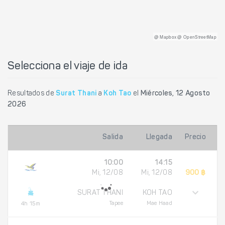
@ Mapbox @ OpenStreetMap
Selecciona el viaje de ida
Resultados de
Surat Thani
a
Koh Tao
el
Miércoles, 12 Agosto
2026
Salida
Llegada
Precio
10:00
14:15
Mi, 12/08
Mi, 12/08
900 ฿
SURAT THANI
KOH TAO
Tapee
Mae Haad
4h 15m