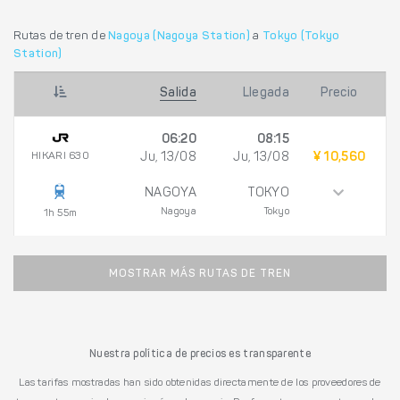
Rutas de tren de
Nagoya (Nagoya Station)
a
Tokyo (Tokyo
Station)
Salida
Llegada
Precio
06:20
08:15
HIKARI 630
Ju, 13/08
Ju, 13/08
¥ 10,560
NAGOYA
TOKYO
Nagoya
Tokyo
1h 55m
MOSTRAR MÁS RUTAS DE TREN
Nuestra política de precios es transparente
Las tarifas mostradas han sido obtenidas directamente de los proveedores de