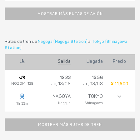
MOSTRAR MÁS RUTAS DE AVIÓN
Rutas de tren de
Nagoya (Nagoya Station)
a
Tokyo (Shinagawa
Station)
Salida
Llegada
Precio
12:23
13:56
NOZOMI 128
Ju, 13/08
Ju, 13/08
¥ 11,500
NAGOYA
TOKYO
Nagoya
Shinagawa
1h 33m
MOSTRAR MÁS RUTAS DE TREN