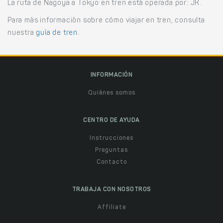
La ruta de Nagoya a Tokyo en tren está operada por: JR.
Para más información sobre cómo viajar en tren, consulta
nuestra
guía de tren
.
INFORMACIÓN
Quiénes somos
CENTRO DE AYUDA
Instrucciones
Preguntas
Contacto
TRABAJA CON NOSOTROS
Affiliate