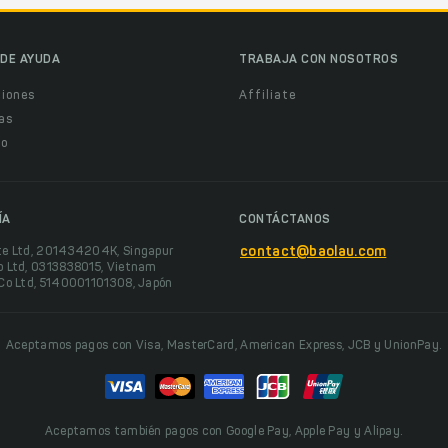
DE AYUDA
TRABAJA CON NOSOTROS
ciones
Affiliate
as
o
ÍA
CONTÁCTANOS
te Ltd, 201434204K, Singapur
contact@baolau.com
o Ltd, 0313838015, Vietnam
 Co Ltd, 5140001101308, Japón
Aceptamos pagos con Visa, MasterCard, American Express, JCB y UnionPay.
Aceptamos también pagos con Google Pay, Apple Pay y Alipay.