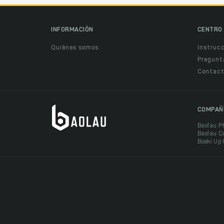
INFORMACIÓN
CENTRO 
Quiénes somos
Instruc
Pregunt
Contact
COMPAÑ
Baolau P
Baolau C
Boeki Up