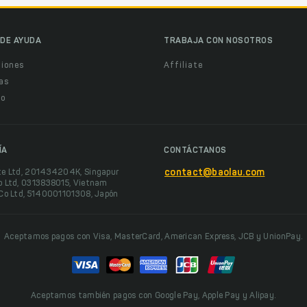
DE AYUDA
TRABAJA CON NOSOTROS
ciones
Affiliate
as
o
ÍA
CONTÁCTANOS
te Ltd, 201434204K, Singapur
contact@baolau.com
o Ltd, 0313838015, Vietnam
 Co Ltd, 5140001101308, Japón
Aceptamos pagos con Visa, MasterCard, American Express, JCB y UnionPay.
Aceptamos también pagos con Google Pay, Apple Pay y Alipay.