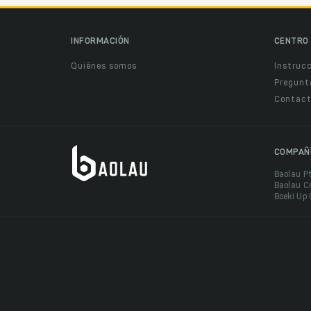
INFORMACIÓN
CENTRO 
Quiénes somos
Instruc
Pregunt
Contact
COMPAÑ
Baolau P
Baolau C
Boeki Up