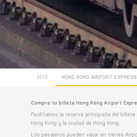
MTR
HONG KONG AIRPORT EXPRESS
Compra tu billete Hong Kong Airport Expres
Facilitamos la reserva anticipada del billet
Hong Kong y la ciudad de Hong Kong.
Los pasajeros pueden viajar en trenes Airp