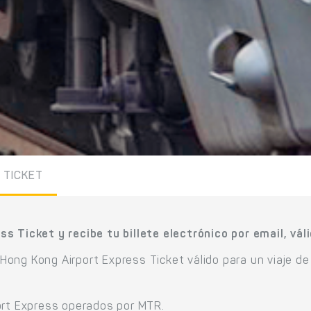
 TICKET
s Ticket y recibe tu billete electrónico por email, vál
e Hong Kong Airport Express Ticket válido para un viaje de
ort Express operados por MTR.