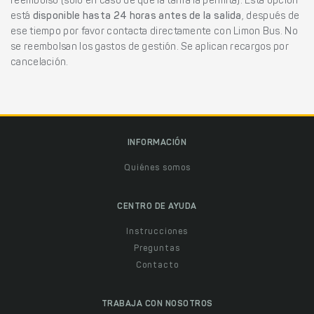
reembolso (solo en caso de que la tarifa la permita). Esta opción
está
disponible hasta 24 horas antes de la salida
, después de
ese tiempo por favor contacta directamente con Limon Bus. No
se reembolsan los gastos de gestión. Se aplican recargos por
cancelación.
INFORMACIÓN
Quiénes somos
CENTRO DE AYUDA
Instrucciones
Preguntas
Contacto
TRABAJA CON NOSOTROS