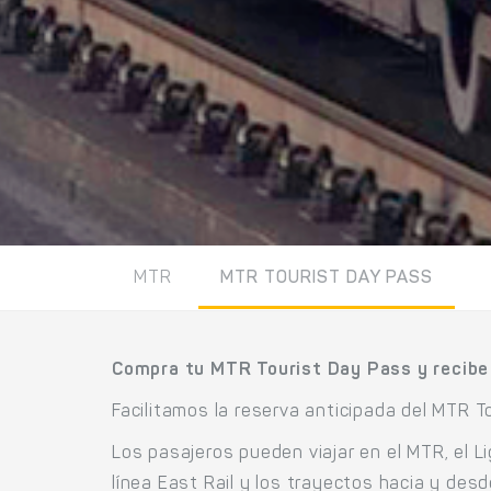
MTR
MTR TOURIST DAY PASS
Compra tu MTR Tourist Day Pass y recibe 
Facilitamos la reserva anticipada del MTR To
Los pasajeros pueden viajar en el MTR, el Li
línea East Rail y los trayectos hacia y de