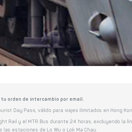
tu orden de intercambio por email.
urist Day Pass, válido para viajes ilimitados en Hong Kon
ght Rail y el MTR Bus durante 24 horas, excluyendo la lín
sde las estaciones de Lo Wu o Lok Ma Chau.