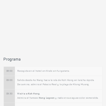
Programa
08:00
Recogida en el hotel en Krabi en furgoneta.
09:00
Salida desde Ao Nang hacia la isla de Koh Hong en lancha rápida.
De camino, admira al Palacio Real y la playa de Klong Muang.
09:30
Visita a Koh Hong
.
Admira el famoso
Hong Lagoon
y nada en sus aguas color esmeralda.