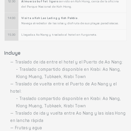
12:30
Almuerzo buffet ligero
servido en Koh Hong, cerca de la oficina
del Parque Nacional de Koh Hong.
14:00
Visita a Koh Lao Lading y Koh Pakbia
.
Navega alrededor de las islas y disfruta de sus playas paradisíacas.
15:30
Llegada a Ao Nang y traslado al hotel en furgoneta.
Incluye
— Traslado de ida entre el hotel y el Puerto de Ao Nang:
- Traslado compartido disponible en Krabi: Ao Nang,
Klong Muang, Tubkaek, Krabi Town
— Traslado de vuelta entre el Puerto de Ao Nang y el
hotel:
- Traslado compartido disponible en Krabi: Ao Nang,
Klong Muang, Tubkaek, Krabi Town
— Traslado de ida y vuelta entre Ao Nang y las islas Hong
en lancha rápida
— Frutas y agua