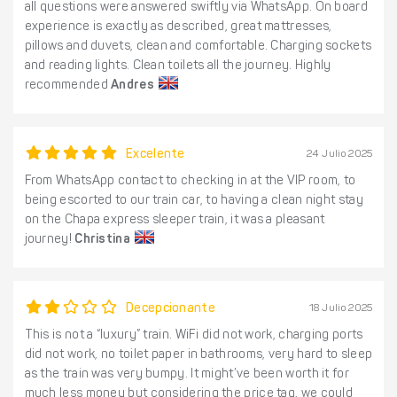
all questions were answered swiftly via WhatsApp. On board
experience is exactly as described, great mattresses,
pillows and duvets, clean and comfortable. Charging sockets
and reading lights. Clean toilets all the journey. Highly
recommended
Andres
Excelente
24 Julio 2025
From WhatsApp contact to checking in at the VIP room, to
being escorted to our train car, to having a clean night stay
on the Chapa express sleeper train, it was a pleasant
journey!
Christina
Decepcionante
18 Julio 2025
This is not a “luxury” train. WiFi did not work, charging ports
did not work, no toilet paper in bathrooms, very hard to sleep
as the train was very bumpy. It might’ve been worth it for
much less money but considering the price tag, we could