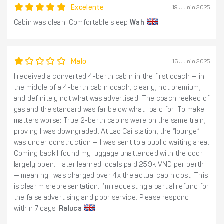
Excelente
19 Junio 2025
Cabin was clean. Comfortable sleep
Wah
Malo
16 Junio 2025
I received a converted 4-berth cabin in the first coach — in
the middle of a 4-berth cabin coach, clearly, not premium,
and definitely not what was advertised. The coach reeked of
gas and the standard was far below what I paid for. To make
matters worse: True 2-berth cabins were on the same train,
proving I was downgraded. At Lao Cai station, the “lounge”
was under construction — I was sent to a public waiting area.
Coming back I found my luggage unattended with the door
largely open. I later learned locals paid 259k VND per berth
— meaning I was charged over 4x the actual cabin cost. This
is clear misrepresentation. I’m requesting a partial refund for
the false advertising and poor service. Please respond
within 7 days.
Raluca