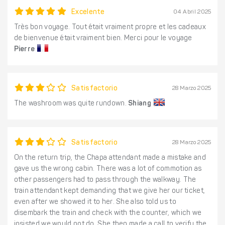
Excelente
04 Abril 2025
Très bon voyage. Tout était vraiment propre et les cadeaux
de bienvenue était vraiment bien. Merci pour le voyage
Pierre
Satisfactorio
28 Marzo 2025
The washroom was quite rundown.
Shiang
Satisfactorio
28 Marzo 2025
On the return trip, the Chapa attendant made a mistake and
gave us the wrong cabin. There was a lot of commotion as
other passengers had to pass through the walkway. The
train attendant kept demanding that we give her our ticket,
even after we showed it to her. She also told us to
disembark the train and check with the counter, which we
insisted we would not do. She then made a call to verify the