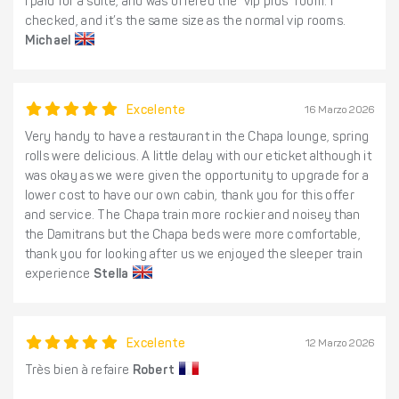
I paid for a suite, and was offered the “vip plus” room. I
checked, and it’s the same size as the normal vip rooms.
Michael
Excelente
16 Marzo 2026
Very handy to have a restaurant in the Chapa lounge, spring
rolls were delicious. A little delay with our eticket although it
was okay as we were given the opportunity to upgrade for a
lower cost to have our own cabin, thank you for this offer
and service. The Chapa train more rockier and noisey than
the Damitrans but the Chapa beds were more comfortable,
thank you for looking after us we enjoyed the sleeper train
experience
Stella
Excelente
12 Marzo 2026
Très bien à refaire
Robert