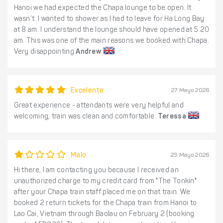
Hanoi we had expected the Chapa lounge to be open. It
wasn’t. I wanted to shower as I had to leave for Ha Long Bay
at 8 am. I understand the lounge should have opened at 5.20
am. This was one of the main reasons we booked with Chapa.
Very disappointing
Andrew
Excelente
27 Mayo 2026
Great experience - attendants were very helpful and
welcoming, train was clean and comfortable.
Teressa
Malo
23 Mayo 2026
Hi there, I am contacting you because I received an
unauthorized charge to my credit card from "The Tonkin"
after your Chapa train staff placed me on that train. We
booked 2 return tickets for the Chapa train from Hanoi to
Lao Cai, Vietnam through Baolau on February 2 (booking