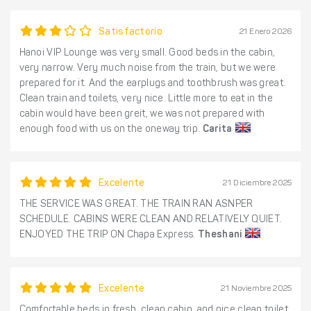
Satisfactorio
21 Enero 2026
Hanoi VIP Lounge was very small. Good beds in the cabin,
very narrow. Very much noise from the train, but we were
prepared for it. And the earplugs and toothbrush was great.
Clean train and toilets, very nice. Little more to eat in the
cabin would have been greit, we was not prepared with
enough food with us on the oneway trip.
Carita
Excelente
21 Diciembre 2025
THE SERVICE WAS GREAT. THE TRAIN RAN ASNPER
SCHEDULE. CABINS WERE CLEAN AND RELATIVELY QUIET.
ENJOYED THE TRIP ON Chapa Express.
Theshani
Excelente
21 Noviembre 2025
Comfortable beds in fresh, clean cabin, and nice clean toilet