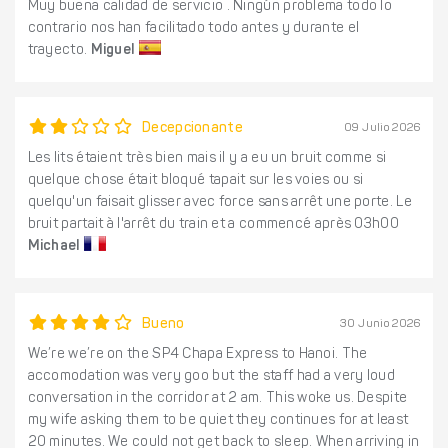
Muy buena calidad de servicio . Ningún problema todo lo
contrario nos han facilitado todo antes y durante el
trayecto.
Miguel
Decepcionante
09 Julio 2026
Les lits étaient très bien mais il y a eu un bruit comme si
quelque chose était bloqué tapait sur les voies ou si
quelqu'un faisait glisser avec force sans arrêt une porte. Le
bruit partait à l'arrêt du train et a commencé après 03h00
Michael
Bueno
30 Junio 2026
We’re we’re on the SP4 Chapa Express to Hanoi. The
accomodation was very goo but the staff had a very loud
conversation in the corridor at 2 am. This woke us. Despite
my wife asking them to be quiet they continues for at least
20 minutes. We could not get back to sleep. When arriving in