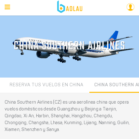
CHINA SOUTHERN AIRLINES
RESERVA TUS VUELOS EN CHINA
CHINA SOUTHERN A
China Southern Airlines (CZ) es una aerolínea china que opera
vuelos domésticos desde Guangzhou y Beijing a Tianjin,
Qingdao, Xi An, Harbin, Shanghai, Hangzhou, Chengdu,
Chongqing, Changsha, Lhasa, Kunming, Lijiang, Nanning, Guilin,
Xiamen, Shenzhen y Sanya.