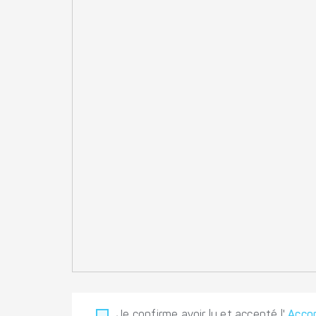
Je confirme avoir lu et accepté l'
Accor