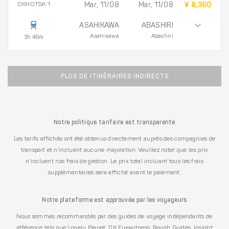
OKHOTSK 1
Mar, 11/08
Mar, 11/08
¥ 8,360
ASAHIKAWA
ABASHIRI
Asahikawa
Abashiri
3h 46m
PLUS DE ITINÉRAIRES INDIRECTS
Notre politique tarifaire est transparente
Les tarifs affichés ont été obtenus directement auprès des compagnies de
transport et n’incluent aucune majoration. Veuillez noter que les prix
n’incluent nos frais de gestion. Le prix total incluant tous les frais
supplémentaires sera affiché avant le paiement.
Notre plateforme est approuvée par les voyageurs
Nous sommes recommandés par des guides de voyage indépendants de
référence tels que Lonely Planet, DK Eyewitness, Rough Guides, Insight