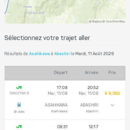
@ Mapbox @ OpenStreetMap
Sélectionnez votre trajet aller
Résultats de
Asahikawa
à
Abashiri
le
Mardi, 11 Août 2026
Départ
Arrivée
Prix
17:08
20:52
OKHOTSK 3
Mar, 11/08
Mar, 11/08
¥ 8,360
ASAHIKAWA
ABASHIRI
Asahikawa
Abashiri
3h 44m
08:31
12:17