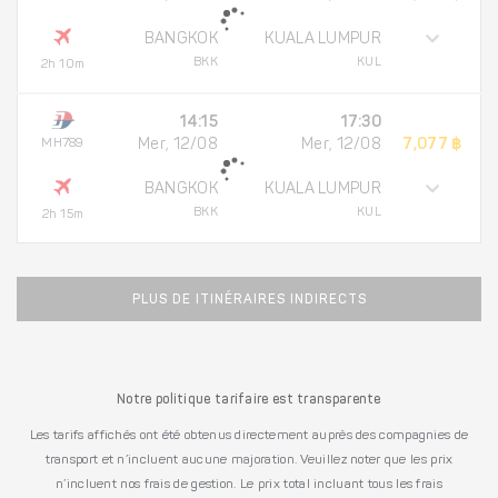
BANGKOK
KUALA LUMPUR
BKK
KUL
2h 10m
14:15
17:30
MH789
Mer, 12/08
Mer, 12/08
7,077 ฿
BANGKOK
KUALA LUMPUR
BKK
KUL
2h 15m
PLUS DE ITINÉRAIRES INDIRECTS
Notre politique tarifaire est transparente
Les tarifs affichés ont été obtenus directement auprès des compagnies de
transport et n’incluent aucune majoration. Veuillez noter que les prix
n’incluent nos frais de gestion. Le prix total incluant tous les frais