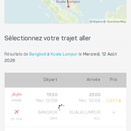
@ Mapbox @ OpenStreetMap
Sélectionnez votre trajet aller
Résultats de
Bangkok
à
Kuala Lumpur
le
Mercredi, 12 Août
2026
Départ
Arrivée
Prix
19:50
23:00
AK889
Mer, 12/08
Mer, 12/08
3,637 ฿
BANGKOK
KUALA LUMPUR
DMK
KUL
2h 10m