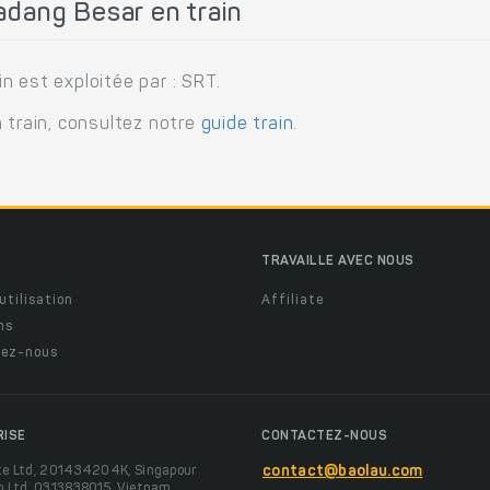
dang Besar en train
n est exploitée par : SRT.
 train, consultez notre
guide train
.
TRAVAILLE AVEC NOUS
utilisation
Affiliate
ns
ez-nous
RISE
CONTACTEZ-NOUS
te Ltd, 201434204K, Singapour
contact@baolau.com
o Ltd, 0313838015, Vietnam