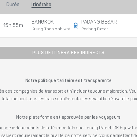
Durée
Itinéraire
BANGKOK
PADANG BESAR
15h 55m
Krung Thep Aphiwat
Padang Besar
PLUS DE ITINÉRAIRES INDIRECTS
Notre politique tarifaire est transparente
s des compagnies de transport et n’incluent aucune majoration. Veuill
x total incluant tous les frais supplémentaires sera affiché avant le pa
Notre plateforme est approuvée par les voyageurs
ge indépendants de référence tels que Lonely Planet, DK Eyewitne
saluent régulièrement la qualité de notre service, vous permettant d