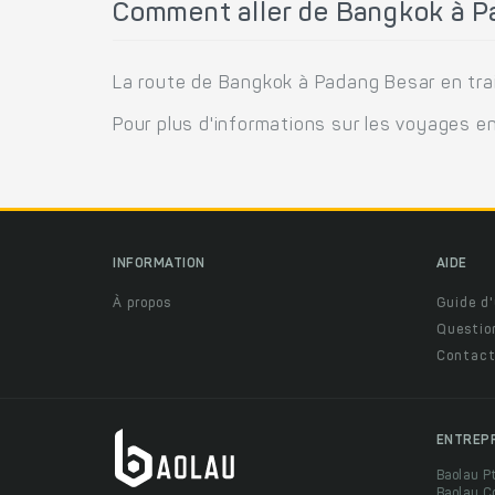
Comment aller de Bangkok à Pa
La route de Bangkok à Padang Besar en trai
Pour plus d'informations sur les voyages en
INFORMATION
AIDE
À propos
Guide d'
Questio
Contact
ENTREP
Baolau P
Baolau C