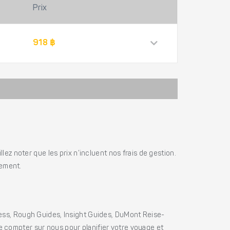
Prix
918 ฿
ez noter que les prix n’incluent nos frais de gestion.
iement.
ss, Rough Guides, Insight Guides, DuMont Reise-
e compter sur nous pour planifier votre voyage et