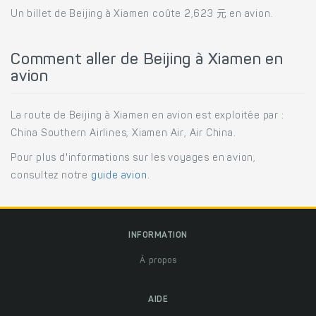
Un billet de Beijing à Xiamen coûte 2,623 元 en avion.
Comment aller de Beijing à Xiamen en
avion
La route de Beijing à Xiamen en avion est exploitée par :
China Southern Airlines, Xiamen Air, Air China.
Pour plus d'informations sur les voyages en avion,
consultez notre
guide avion
.
INFORMATION
À propos
AIDE