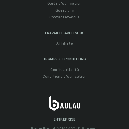
Guide d'utilisation
Questions
Contactez-nous
TRAVAILLE AVEC NOUS
Affiliate
TERMES ET CONDITIONS
Confidentialité
Conditions d'utilisation
ENTREPRISE