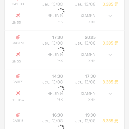
CA1809
Jeu, 13/08
Jeu, 13/08
3,385 元
BEIJING
XIAMEN
PEK
XMN
2h 55m
17:30
20:25
CA8373
Jeu, 13/08
Jeu, 13/08
3,385 元
BEIJING
XIAMEN
PKX
XMN
2h 55m
14:30
17:30
CA1871
Jeu, 13/08
Jeu, 13/08
3,385 元
BEIJING
XIAMEN
PEK
XMN
3h 00m
16:30
19:30
CA1815
Jeu, 13/08
Jeu, 13/08
3,385 元