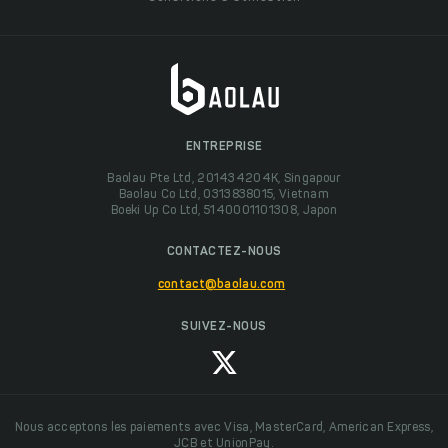
ENTREPRISE
Baolau Pte Ltd, 201434204K, Singapour
Baolau Co Ltd, 0313838015, Vietnam
Boeki Up Co Ltd, 5140001101308, Japon
CONTACTEZ-NOUS
contact@baolau.com
SUIVEZ-NOUS
Nous acceptons les paiements avec Visa, MasterCard, American Express,
JCB et UnionPay.