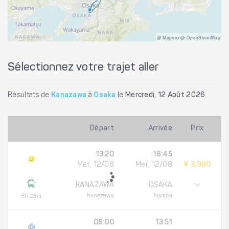
@ Mapbox @ OpenStreetMap
Sélectionnez votre trajet aller
Résultats de
Kanazawa
à
Osaka
le
Mercredi, 12 Août 2026
Départ
Arrivée
Prix
13:20
18:45
Mer, 12/08
Mer, 12/08
¥ 3,980
KANAZAWA
OSAKA
Kanazawa
Namba
5h 25m
08:00
13:51