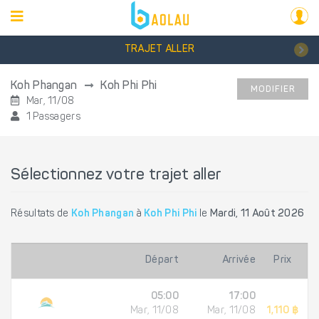
TRAJET ALLER
Koh Phangan
Koh Phi Phi
MODIFIER
Mar, 11/08
1 Passagers
Sélectionnez votre trajet aller
Résultats de
Koh Phangan
à
Koh Phi Phi
le
Mardi, 11 Août 2026
Départ
Arrivée
Prix
05:00
17:00
Mar, 11/08
Mar, 11/08
1,110 ฿