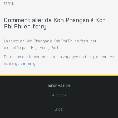
ferry.
Comment aller de Koh Phangan à Koh
Phi Phi en ferry
La route de Koh Phangan à Koh Phi Phi en ferry est
exploitée par : Raja Ferry Port.
Pour plus d'informations sur les voyages en ferry, consultez
notre
guide ferry
.
INFORMATION
À propos
AIDE