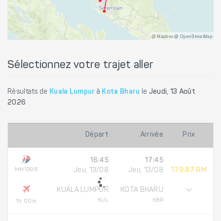
@ Mapbox @ OpenStreetMap
Sélectionnez votre trajet aller
Résultats de
Kuala Lumpur
à
Kota Bharu
le
Jeudi, 13 Août
2026
Départ
Arrivée
Prix
16:45
17:45
MH1396
Jeu, 13/08
Jeu, 13/08
179.87 RM
KUALA LUMPUR
KOTA BHARU
KUL
KBR
1h 00m