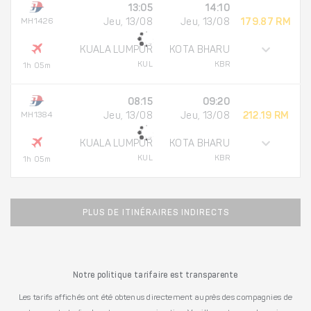
13:05
14:10
MH1426
Jeu, 13/08
Jeu, 13/08
179.87 RM
KUALA LUMPUR
KOTA BHARU
KUL
KBR
1h 05m
08:15
09:20
MH1384
Jeu, 13/08
Jeu, 13/08
212.19 RM
KUALA LUMPUR
KOTA BHARU
KUL
KBR
1h 05m
PLUS DE ITINÉRAIRES INDIRECTS
Notre politique tarifaire est transparente
Les tarifs affichés ont été obtenus directement auprès des compagnies de