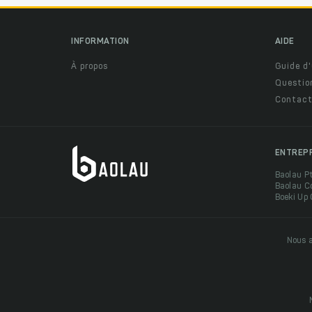
INFORMATION
AIDE
À propos
Guide d'
Questio
Contact
ENTREP
Baolau P
Baolau C
Boeki Up
Nous a