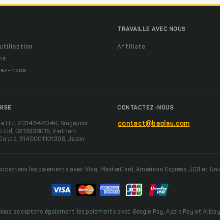
TRAVAILLE AVEC NOUS
utilisation
Affiliate
ns
ez-nous
RISE
CONTACTEZ-NOUS
te Ltd, 201434204K, Singapour
contact@baolau.com
o Ltd, 0313838015, Vietnam
 Co Ltd, 5140001101308, Japon
cceptons les paiements avec Visa, MasterCard, American Express, JCB et Un
Nous acceptons également les paiements avec Google Pay, Apple Pay et Alipay