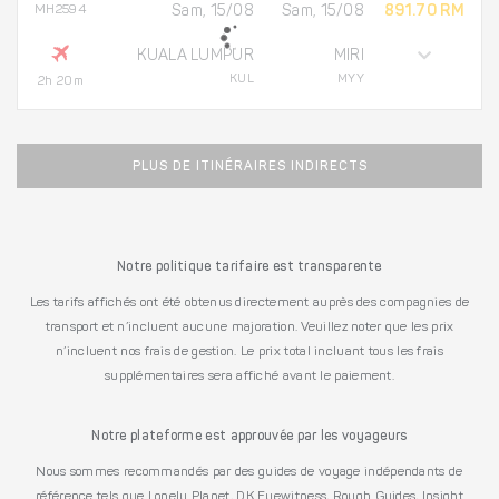
MH2594
Sam, 15/08
Sam, 15/08
891.70 RM
KUALA LUMPUR
MIRI
KUL
MYY
2h 20m
PLUS DE ITINÉRAIRES INDIRECTS
Notre politique tarifaire est transparente
Les tarifs affichés ont été obtenus directement auprès des compagnies de
transport et n’incluent aucune majoration. Veuillez noter que les prix
n’incluent nos frais de gestion. Le prix total incluant tous les frais
supplémentaires sera affiché avant le paiement.
Notre plateforme est approuvée par les voyageurs
Nous sommes recommandés par des guides de voyage indépendants de
référence tels que Lonely Planet, DK Eyewitness, Rough Guides, Insight