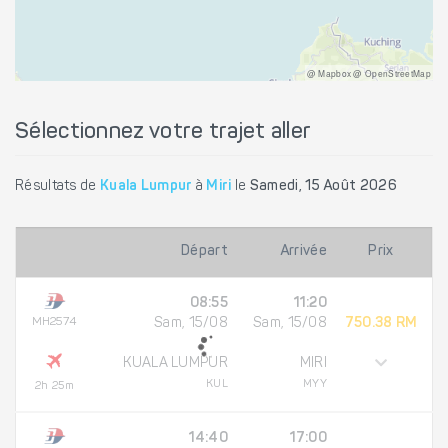
@ Mapbox @ OpenStreetMap
Sélectionnez votre trajet aller
Résultats de
Kuala Lumpur
à
Miri
le
Samedi, 15 Août 2026
Départ
Arrivée
Prix
08:55
11:20
MH2574
Sam, 15/08
Sam, 15/08
750.38 RM
KUALA LUMPUR
MIRI
KUL
MYY
2h 25m
14:40
17:00