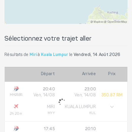
@ Mapbox @ OpenStreetMap
Sélectionnez votre trajet aller
Résultats de
Miri
à
Kuala Lumpur
le
Vendredi, 14 Août 2026
Départ
Arrivée
Prix
20:40
23:00
MH2585
Ven, 14/08
Ven, 14/08
350.87 RM
MIRI
KUALA LUMPUR
MYY
KUL
2h 20m
17:45
20:10