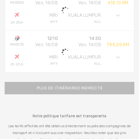
MH2593
Ven, 14/08
Ven, 14/08
418.13 RM
MIRI
KUALA LUMPUR
MYY
KUL
2h 25m
12:10
14:30
MH2575
Ven, 14/08
Ven, 14/08
788.29 RM
MIRI
KUALA LUMPUR
MYY
KUL
2h 20m
PLUS DE ITINÉRAIRES INDIRECTS
Notre politique tarifaire est transparente
Les tarifs affichés ont été obtenus directement auprès des compagnies de
transport et n’incluent aucune majoration. Veuillez noter que les prix