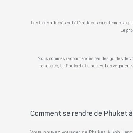
Les tarifs affichés ont été obtenus directement auprè
Le pri
Nous sommes recommandés par des guides de voya
Handbuch, Le Routard et d’autres. Les voyageurs 
Comment se rendre de Phuket à
Vous pouvez voyager de Phuket à Koh Lanta