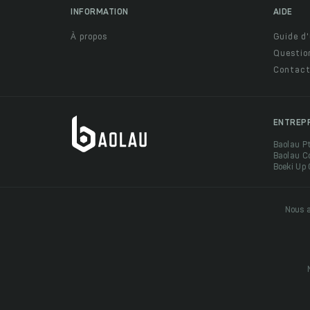
INFORMATION
AIDE
À propos
Guide d'
Questio
Contact
ENTREP
Baolau P
Baolau C
Boeki Up
Nous a