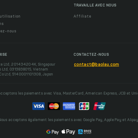
TRAVAILLE AVEC NOUS
utilisation
Affiliate
ns
ez-nous
RISE
CONTACTEZ-NOUS
te Ltd, 201434204K, Singapour
contact@baolau.com
o Ltd, 0313838015, Vietnam
 Co Ltd, 5140001101308, Japon
cceptons les paiements avec Visa, MasterCard, American Express, JCB et Un
Nous acceptons également les paiements avec Google Pay, Apple Pay et Alipay