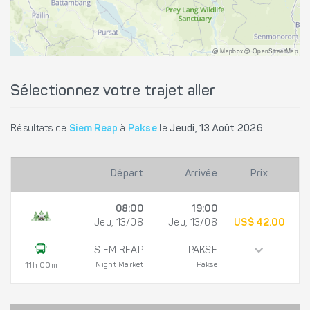
@ Mapbox @ OpenStreetMap
Sélectionnez votre trajet aller
Résultats de
Siem Reap
à
Pakse
le
Jeudi, 13 Août 2026
Départ
Arrivée
Prix
08:00
19:00
Jeu, 13/08
Jeu, 13/08
US$ 42.00
SIEM REAP
PAKSE
Night Market
Pakse
11h 00m