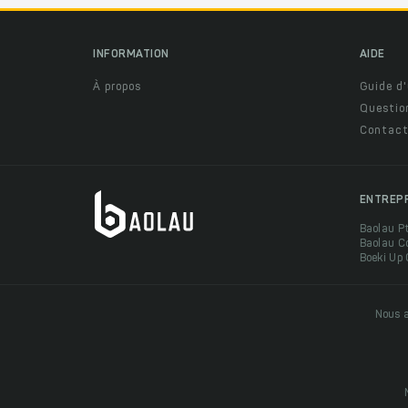
INFORMATION
AIDE
À propos
Guide d'
Questio
Contact
ENTREP
Baolau P
Baolau C
Boeki Up
Nous a