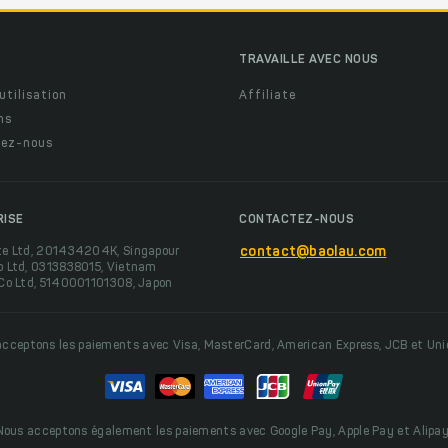
TRAVAILLE AVEC NOUS
utilisation
Affiliate
ns
ez-nous
RISE
CONTACTEZ-NOUS
te Ltd, 201434204K, Singapour
contact@baolau.com
o Ltd, 0313838015, Vietnam
 Co Ltd, 5140001101308, Japon
cceptons les paiements avec Visa, MasterCard, American Express, JCB et Un
Nous acceptons également les paiements avec Google Pay, Apple Pay et Alipay