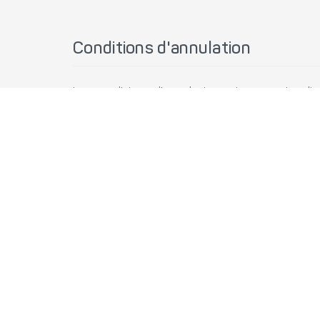
Conditions d'annulation
Les conditions d'annulation suivantes s'appliq
THSR
Tarif Business
Tarif Standard
Si vous souhaitez
annuler votre réservation
av
tarif le permet). Cette option est
disponible ju
ne seront pas remboursés et des frais supplém
- 20 TWD + 100 TWD par billet si 12 heures ou 