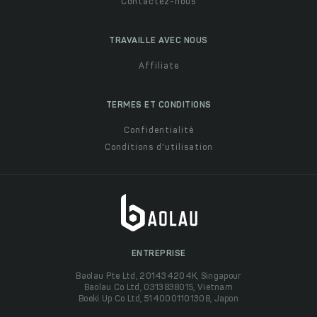
Contactez-nous
TRAVAILLE AVEC NOUS
Affiliate
TERMES ET CONDITIONS
Confidentialité
Conditions d'utilisation
ENTREPRISE
Baolau Pte Ltd, 201434204K, Singapour
Baolau Co Ltd, 0313838015, Vietnam
Boeki Up Co Ltd, 5140001101308, Japon