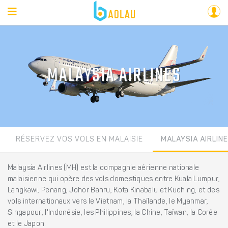
MALAYSIA AIRLINES
RÉSERVEZ VOS VOLS EN MALAISIE
MALAYSIA AIRLIN
Malaysia Airlines (MH) est la compagnie aérienne nationale
malaisienne qui opère des vols domestiques entre Kuala Lumpur,
Langkawi, Penang, Johor Bahru, Kota Kinabalu et Kuching, et des
vols internationaux vers le Vietnam, la Thaïlande, le Myanmar,
Singapour, l'Indonésie, les Philippines, la Chine, Taïwan, la Corée
et le Japon.