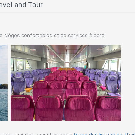
avel and Tour
.
de sièges confortables et de services à bord.