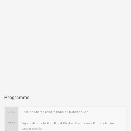
Programme
05:00
Prise en charge à votre hôtel à Phuket en van.
07:00
Départ depuis le Port Royal Phuket Marina vers Koh Kradan en
bateau rapide.