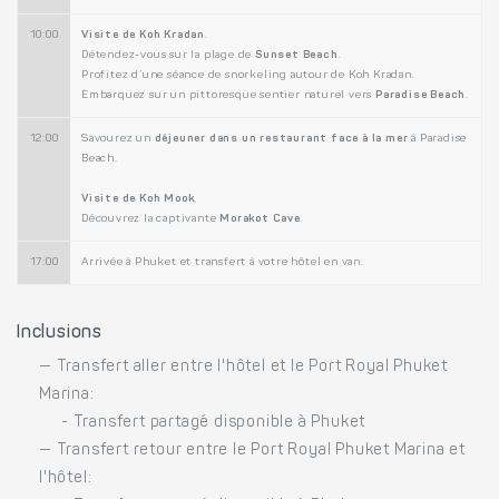
10:00
Visite de Koh Kradan
.
Détendez-vous sur la plage de
Sunset Beach
.
Profitez d’une séance de snorkeling autour de Koh Kradan.
Embarquez sur un pittoresque sentier naturel vers
Paradise Beach
.
12:00
Savourez un
déjeuner dans un restaurant face à la mer
à Paradise
Beach.
Visite de Koh Mook
.
Découvrez la captivante
Morakot Cave
.
17:00
Arrivée à Phuket et transfert à votre hôtel en van.
Inclusions
— Transfert aller entre l'hôtel et le Port Royal Phuket
Marina:
- Transfert partagé disponible à Phuket
— Transfert retour entre le Port Royal Phuket Marina et
l'hôtel: