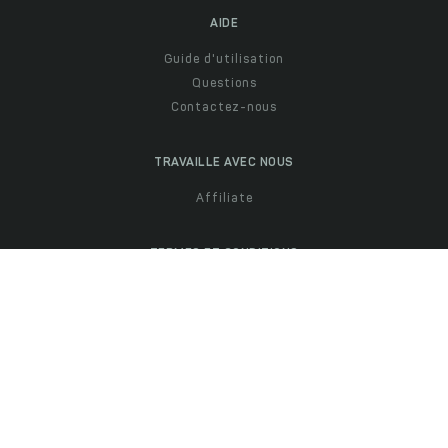
AIDE
Guide d'utilisation
Questions
Contactez-nous
TRAVAILLE AVEC NOUS
Affiliate
TERMES ET CONDITIONS
Confidentialité
Conditions d'utilisation