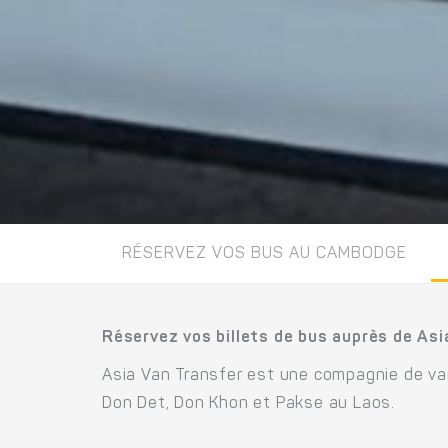
RÉSERVEZ VOS BUS AU CAMBODGE
Réservez vos billets de bus auprès de Asi
Asia Van Transfer est une compagnie de va
Don Det, Don Khon et Pakse au Laos.