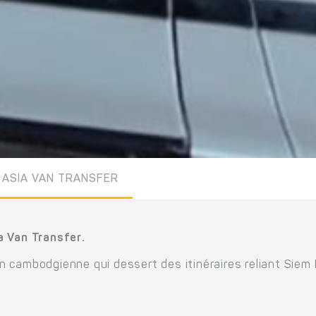
ASIA VAN TRANSFER
a Van Transfer.
n cambodgienne qui dessert des itinéraires reliant Sie