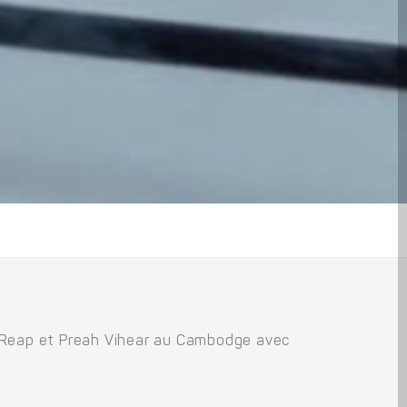
m Reap et Preah Vihear au Cambodge avec