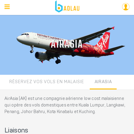
AIRASIA
RÉSERVEZ VOS VOLS EN MALAISIE
AIRASIA
AirAsia (AK) est une compagnie aérienne low cost malaisienne
qui opère des vols domestiques entre Kuala Lumpur, Langkawi,
Penang, Johor Bahru, Kota Kinabalu et Kuching.
Liaisons