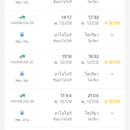
ชินอาโอโมริ
โตเกียว
3ชม. 12น.
14:17
17:32
HAYABUSA 26
พ., 12/08
พ., 12/08
¥ 18,110
อาโอโมริ
โตเกียว
ชินอาโอโมริ
โตเกียว
3ชม. 15น.
13:16
16:32
HAYABUSA 22
พ., 12/08
พ., 12/08
¥ 18,110
อาโอโมริ
โตเกียว
ชินอาโอโมริ
โตเกียว
3ชม. 16น.
17:44
21:04
HAYABUSA 38
พ., 12/08
พ., 12/08
¥ 18,110
อาโอโมริ
โตเกียว
ชินอาโอโมริ
โตเกียว
3ชม. 20น.