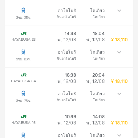
อาโอโมริ
โตเกียว
ชินอาโอโมริ
โตเกียว
3ชม. 25น.
14:38
18:04
HAYABUSA 28
พ., 12/08
พ., 12/08
¥ 18,110
อาโอโมริ
โตเกียว
ชินอาโอโมริ
โตเกียว
3ชม. 26น.
16:38
20:04
HAYABUSA 34
พ., 12/08
พ., 12/08
¥ 18,110
อาโอโมริ
โตเกียว
ชินอาโอโมริ
โตเกียว
3ชม. 26น.
10:39
14:08
HAYABUSA 16
พ., 12/08
พ., 12/08
¥ 18,110
อาโอโมริ
โตเกียว