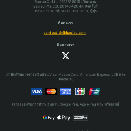
Baolau Co Ltd, 0313838015, เวียดนาม
Baolau Pte Ltd, 201434204K, สิงคโปร์
Boeki Up Co Ltd, 5140001101308, ญี่ปุ่น
ติดต่อเรา
contact.th@baolau.com
ติดตามเรา
เรายินดีรับการชำระเงินผ่าน Visa, MasterCard, American Express, JCB และ
UnionPay
เรายังยอมรับการชำระเงินผ่าน Google Pay, Apple Pay และ พร้อมเพย์