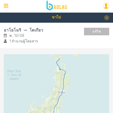
ขาไป
อาโอโมริ
โตเกียว
แก้ไข
พ., 12/08
1 จำนวนผู้โดยสาร